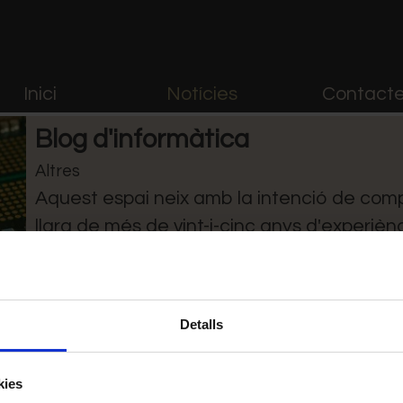
Inici
Notícies
Contact
Blog d'informàtica
Altres
Aquest espai neix amb la intenció de comp
llarg de més de vint-i-cinc anys d'experièn
informàtica.
Detalls
Xavier Tolentino Marjanet
|
8/5/2022
kies