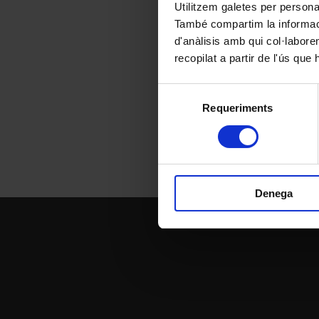
Utilitzem galetes per personali
També compartim la informació
d'anàlisis amb qui col·labore
recopilat a partir de l'ús que
Selecció
Requeriments
de
consentiment
Denega