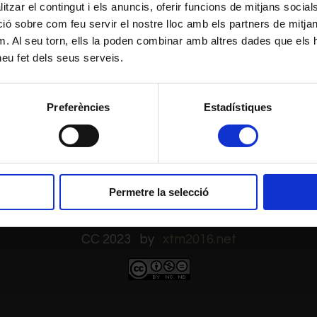
tzar el contingut i els anuncis, oferir funcions de mitjans socials i
 sobre com feu servir el nostre lloc amb els partners de mitjans 
m. Al seu torn, ells la poden combinar amb altres dades que els 
 heu fet dels seus serveis.
Preferències
Estadístiques
Permetre la selecció
informàticat - blog d'informàtica
CC 2023 by
xtm2016.net