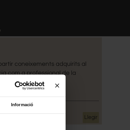
e
artir coneixements adquirits al
cia com a professional de la
Informació
Llegir